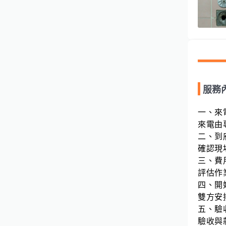
服務
一、來
來電由
二、到
確認現
三、費
評估作
四、開
雙方安
五、驗
驗收與