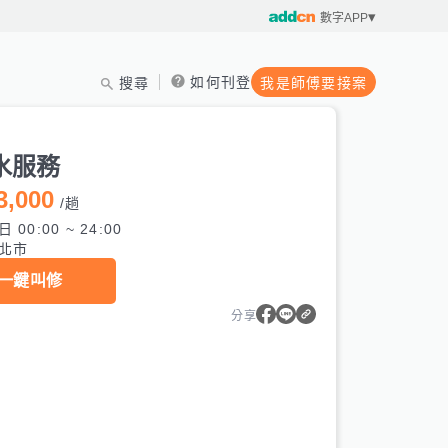
數字APP
如何刊登
搜尋
我是師傅要接案
水服務
3,000
/
趟
 00:00 ~ 24:00
北市
一鍵叫修
分享