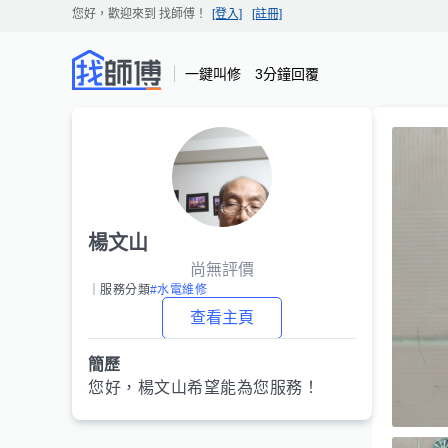
您好，歡迎來到
找師傅
！
[登入]
[註冊]
一鍵叫修 3分鐘回覆
楊文山
尚無評價
｜服務分類
#水電維修
查看主頁
簡歷
您好，
楊文山
希望能為您服務！