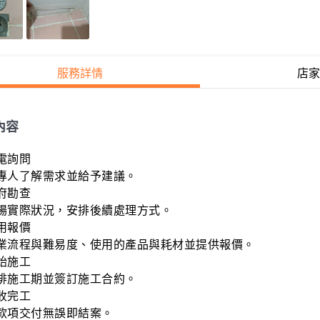
服務詳情
店家
內容
電詢問

專人了解需求並給予建議。

府勘查

場實際狀況，安排後續處理方式。

用報價

業流程與難易度、使用的產品與耗材並提供報價。

始施工

排施工期並簽訂施工合約。

收完工

款項交付無誤即結案。