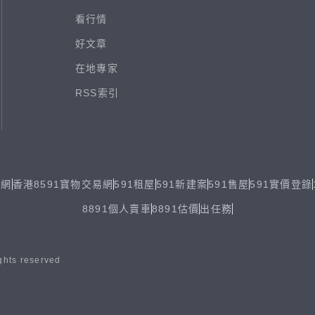
看行情
好文章
在地專家
RSS索引
易網
香港8591寶物交易網
591租屋
591新建案
591售屋
591實價登錄
8891個人賣車
8891估價
出任務
ghts reserved