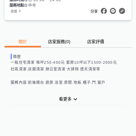
服務時間
每日 00:00 ~ 24:00
服務地點
台中市
0
瀏覽
分享
關於
店家服務
(
0
)
店家評價
簡歷
一般住宅清潔 每坪250-400元 套房10坪以下1500-2000元

社區清潔.店面清潔.辦公室清潔 大掃除 透天清潔等 

服務內容:前後陽台.廚房.浴室.房間.地板.櫃子.門.窗戶

看更多