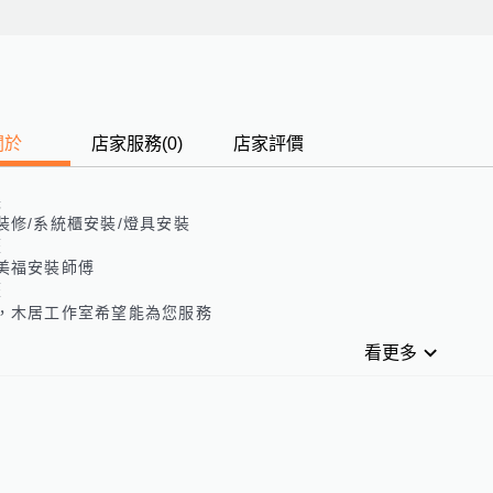
關於
店家服務
(
0
)
店家評價
長
裝修/系統櫃安裝/燈具安裝
歷
美福安裝師傅
歷
，木居工作室希望能為您服務
看更多