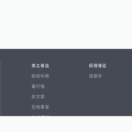
業主專區
師傅專區
如何叫修
找案件
看行情
好文章
在地專家
RSS索引