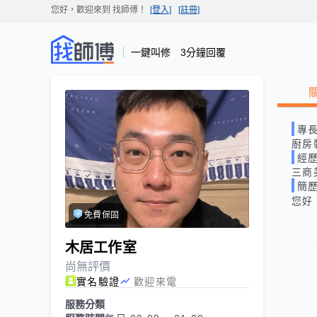
您好，歡迎來到
找師傅
！
[登入]
[註冊]
一鍵叫修 3分鐘回覆
專
廚房
經
三商
簡
您好
免費保固
木居工作室
尚無評價
實名驗證
歡迎來電
服務分類