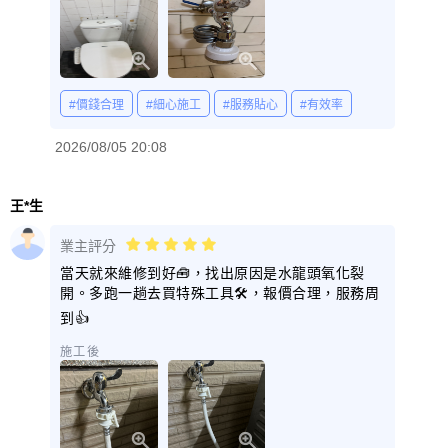
#價錢合理
#細心施工
#服務貼心
#有效率
2026/08/05 20:08
王*生
業主評分
當天就來維修到好🧰，找出原因是水龍頭氧化裂
開。多跑一趟去買特殊工具🛠️，報價合理，服務周
到👍
施工後