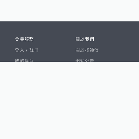
會員服務
關於我們
登入 /
註冊
關於找師傅
我的帳戶
網站公告
幫助中心
免責聲明
我有建議
服務條款
隱私權聲明
數字徵才
100室內設計
8891新車
8891購車菜單
8891中古車