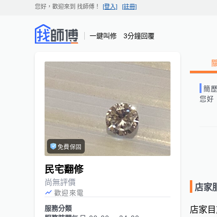
您好，歡迎來到
找師傅
！
[登入]
[註冊]
一鍵叫修 3分鐘回覆
簡
您好
免費保固
民宅翻修
尚無評價
店家
歡迎來電
服務分類
店家目