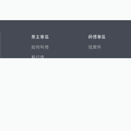
業主專區
師傅專區
如何叫修
找案件
看行情
好文章
在地專家
RSS索引
易網
香港8591寶物交易網
591租屋
591新建案
591售屋
591實價登錄