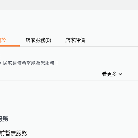
關於
店家服務
(
0
)
店家評價
歷
，
民宅翻修
希望能為您服務！
看更多
服務
前暫無服務