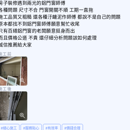
房子裝修遇到兩光的鋁門窗師傅
各種問題 尺寸不合 門窗開關不順 工期一直拖
施工品質又粗糙 還各種汙衊泥作師傅 都說不是自己的問題
原本都找不到鋁門窗師傅願意幫忙收尾
只有百繕鋁門窗的老闆願意挺身而出
而且價格公道 不貴 還仔細分析問題該如何處理
誠信推薦給大家
施工前
施工後
#細心施工
#服務貼心
#有效率
#價錢合理