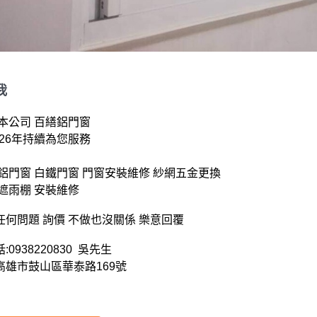
我
本公司 百繕鋁門窗

鋁門窗 白鐵門窗 門窗安裝維修 紗網五金更換

遮雨棚 安裝維修 

何問題 詢價 不做也沒關係 樂意回覆

0938220830  吳先生

高雄市鼓山區華泰路169號