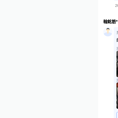
2
翰銘筋*