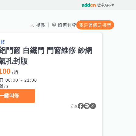
數字APP
如何刊登
搜尋
我是師傅要接案
維修
鋁門窗 白鐵門 門窗維修 紗網
冷氣孔封版
100
/
趟
 08:00 ~ 21:00
雄市
一鍵叫修
分享