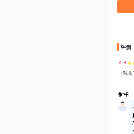
評價
4.8
細心施工
凃*柏