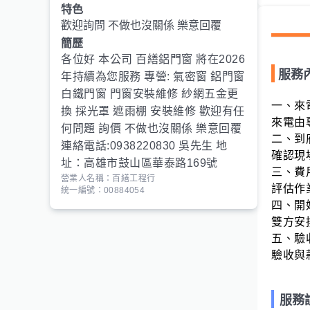
特色
歡迎詢問 不做也沒關係 樂意回覆
簡歷
各位好 本公司 百繕鋁門窗 將在2026
服務
年持續為您服務 專營: 氣密窗 鋁門窗
白鐵門窗 門窗安裝維修 紗網五金更
一、來
換 採光罩 遮雨棚 安裝維修 歡迎有任
來電由
何問題 詢價 不做也沒關係 樂意回覆
二、到
連絡電話:0938220830 吳先生 地
確認現
址：高雄市鼓山區華泰路169號
三、費
營業人名稱：百繕工程行
評估作
統一編號：00884054
四、開
雙方安
五、驗
驗收與
服務