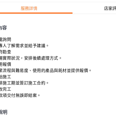
服務詳情
店家
內容
電詢問

專人了解需求並給予建議。

府勘查

場實際狀況，安排後續處理方式。

用報價

業流程與難易度、使用的產品與耗材並提供報價。

始施工

排施工期並簽訂施工合約。

收完工

款項交付無誤即結案。
說明