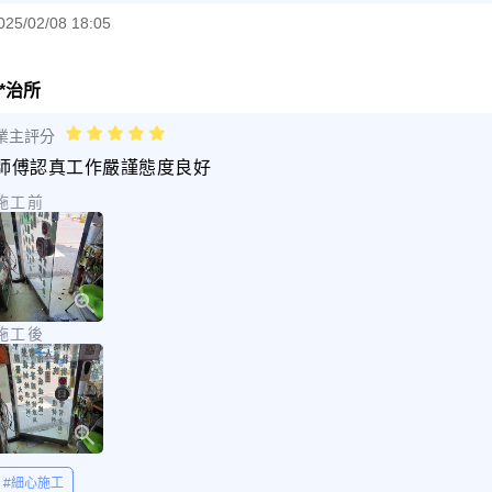
025/02/08 18:05
*治所
業主評分
師傅認真工作嚴謹態度良好
施工前
施工後
#細心施工