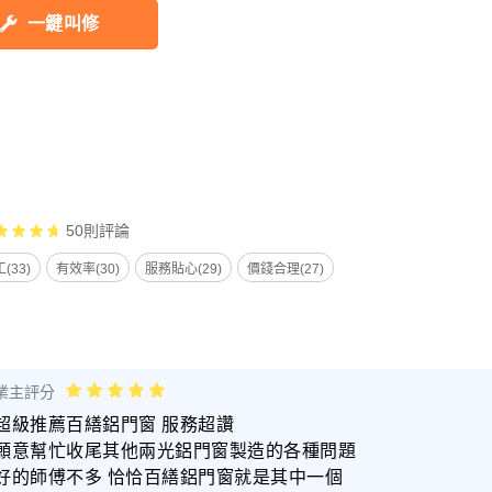
一鍵叫修
50
則評論
(33)
有效率(30)
服務貼心(29)
價錢合理(27)
業主評分
超級推薦百繕鋁門窗 服務超讚
願意幫忙收尾其他兩光鋁門窗製造的各種問題
好的師傅不多 恰恰百繕鋁門窗就是其中一個