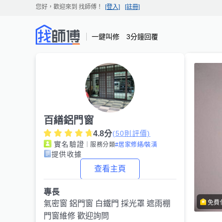
您好，歡迎來到
找師傅
！
[登入]
[註冊]
一鍵叫修 3分鐘回覆
百繕鋁門窗
4.8
分
(
50
則評價)
實名驗證
｜服務分類
#居家修繕/裝潢
提供收據
查看主頁
專長
免費
氣密窗 鋁門窗 白鐵門 採光罩 遮雨棚
門窗維修 歡迎詢問