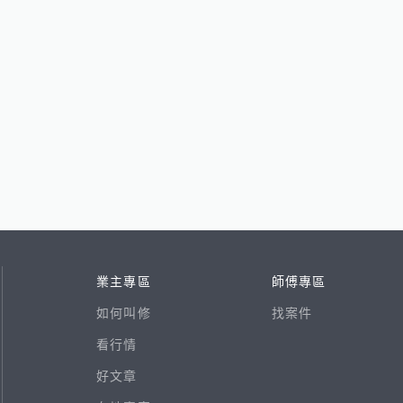
業主專區
師傅專區
如何叫修
找案件
看行情
好文章