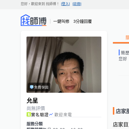
您好，歡迎來到
找師傅
！
[登入]
[註冊]
一鍵叫修 3分鐘回覆
簡
您好
免費保固
允呈
尚無評價
店家
實名驗證
歡迎來電
服務分類
店家目