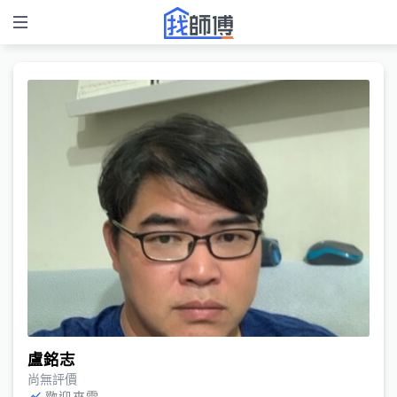
盧銘志
尚無評價
歡迎來電