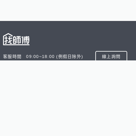
客服時間 09:00~18:00 (例假日除外)
線上詢問
客服信箱 service@945.com.tw
公司名稱 數字科技股份有限公司
追蹤我們
518熊班
518找好公司
小雞上工
台灣8591寶物交