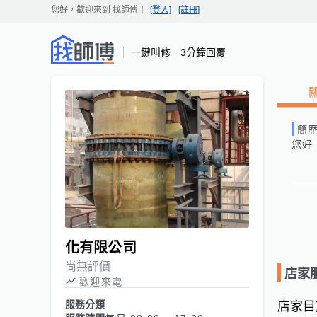
您好，歡迎來到
找師傅
！
[登入]
[註冊]
一鍵叫修 3分鐘回覆
簡
您好
化有限公司
尚無評價
店家
歡迎來電
服務分類
店家目