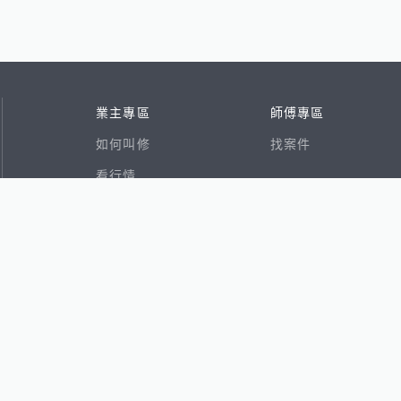
業主專區
師傅專區
如何叫修
找案件
看行情
好文章
在地專家
RSS索引
易網
香港8591寶物交易網
591租屋
591新建案
591售屋
591實價登錄