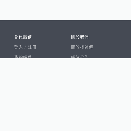
會員服務
關於我們
登入 /
註冊
關於找師傅
我的帳戶
網站公告
幫助中心
免責聲明
我有建議
服務條款
隱私權聲明
數字徵才
100室內設計
8891新車
8891購車菜單
8891中古車