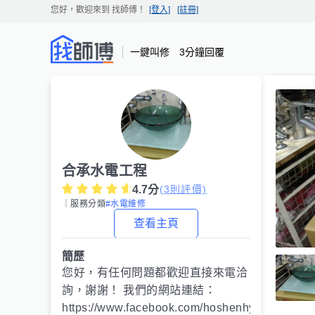
您好，歡迎來到
找師傅
！
[登入]
[註冊]
一鍵叫修 3分鐘回覆
合承水電工程
4.7
分
(
3
則評價)
｜服務分類
#水電維修
查看主頁
簡歷
您好，有任何問題都歡迎直接來電洽
詢，謝謝！ 我們的網站連結：
https://www.facebook.com/hoshenhydropowr/