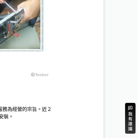
服務為經營的宗旨。近２
。
