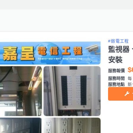
#弱電工程
監視器
安裝
$
服務報價
服務時間
每日
服務地點
新