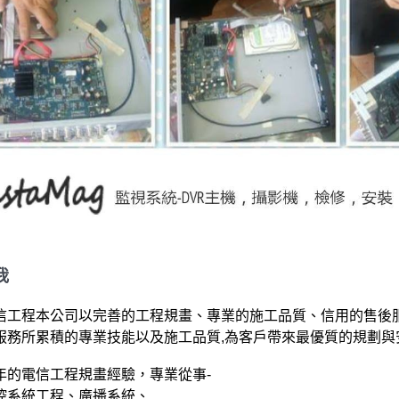
我
信工程本公司以完善的工程規畫、專業的施工品質、信用的售後
服務所累積的專業技能以及施工品質,為客戶帶來最優質的規劃與安裝
的電信工程規畫經驗，專業從事-

系統工程、廣播系統、
