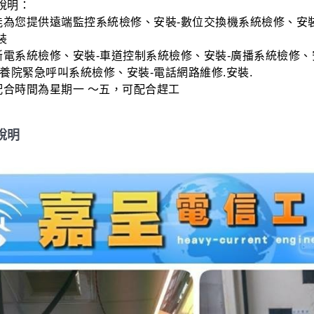
明：

我能為您提供遠端監控系統檢修、安裝-數位交換機系統檢修、安


不斷電系統檢修、安裝-車道控制系統檢修、安裝-廣播系統檢修、
養院緊急呼叫系統檢修、安裝-電話網路維修.安裝.

可配合時間為星期一 ～五，可配合趕工
說明