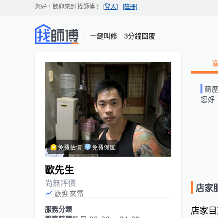
您好，歡迎來到
找師傅
！
[登入]
[註冊]
一鍵叫修 3分鐘回覆
簡
您好
免費估價
免費保固
歐先生
尚無評價
店家
歡迎來電
服務分類
店家目