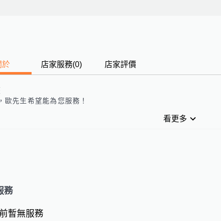
關於
店家服務
(
0
)
店家評價
歷
，
歐先生
希望能為您服務！
看更多
服務
前暫無服務