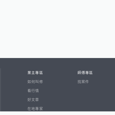
業主專區
師傅專區
如何叫修
找案件
看行情
好文章
在地專家