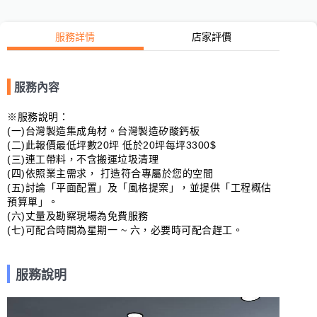
服務詳情
店家評價
服務內容
※服務說明：

(一)台灣製造集成角材。台灣製造矽酸鈣板

(二)此報價最低坪數20坪 低於20坪每坪3300$

(三)連工帶料，不含搬運垃圾清理

(四)依照業主需求， 打造符合專屬於您的空間

(五)討論「平面配置」及「風格提案」，並提供「工程概估
預算單」。

(六)丈量及勘察現場為免費服務

(七)可配合時間為星期一 ~ 六，必要時可配合趕工。
服務說明