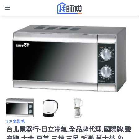
#冷氣裝修
台北電器行-日立冷氣.全品牌代理.國際牌.聲
寶牌.大金.夏普.三菱.三星.禾聯.萬士益.象