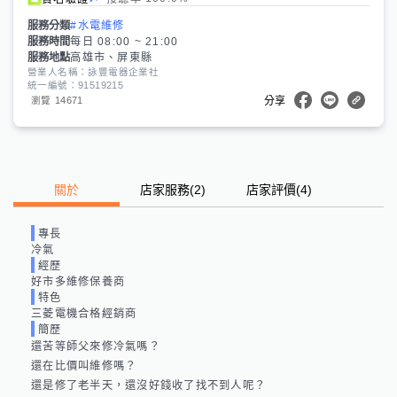
服務分類
#水電維修
服務時間
每日 08:00 ~ 21:00
服務地點
高雄市、屏東縣
營業人名稱：詠豐電器企業社
統一編號：91519215
14671
瀏覽
分享
關於
店家服務
(
2
)
店家評價
(4)
專長
冷氣
經歷
好市多維修保養商
特色
三菱電機合格經銷商
簡歷
還苦等師父來修冷氣嗎？

還在比價叫維修嗎？

還是修了老半天，還沒好錢收了找不到人呢？
