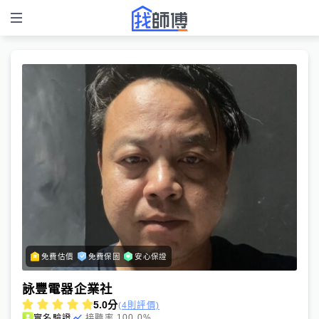
免費估價
免費保固
安心保證
詠豐電器企業社
5.0
分
(4則評價)
100.0
%
實名驗證
接聽率