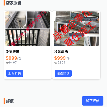
店家服務
保養方式分三種 皆為現場清洗不拆回 因應客官們需求提供選擇

1：全機拆洗 顧名思義 全部拆下分解清洗

回收冷媒 抽真空 回灌 上油保養

乾淨度百分百 耗時約三～四個小時  

費用2500～4000元

2：掛洗A式：機殼配件 集水盤 風鼓 電腦板皆拆下 並掛上水罩
清洗

冷氣維修
冷氣清洗
清洗度90趴  耗時約2～3小時

$
999
$
999
費用2000元～3000元

/
次
/
件
9467
5204
3：掛洗B式：洗法與A式一樣 差在風鼓 電腦板不拆

服務詳情
服務詳情
乾淨度80～85趴 專門解決風量變小 漏水 臭酸味 

時間約1個小時左右

費用1500元～2200元

每種洗法都可以 洗的“重點”皆一樣

以上三種都可以增加風量 省電 除霉 殺菌

留下評價
評價