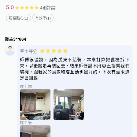
！窗型冷氣！現場整台搬下來浴室或陽台或者室外 且使用專用藥
5.0
4
則評論
劑 可達到消毒 抗菌 除霉 節電之效果 外加防鏽處理 洗後即用 乾
淨看的到 效果感受的到

服務貼心(1)
有效率(1)
！洗後拆機部分保固兩週有任何問題皆可來電！

業主3**664
服務區域 : 台南 高雄 嘉義

業主評分
服務項目:

師傅很健談，因為房東不給裝，本來打算把舊機拆下
分離冷氣室內機清洗

來，以後搬走再裝回去，結果師傅說不用😂直接幫我們
裝機，跟我家的烏龜和貓互動也蠻好的，下次有需求還
全機拆洗2500元～3500元

是會回鍋
掛洗A 2200元

掛洗B 1600元

施工前
窗型冷氣2噸以下2000元

洗衣機1500元

引吊式冷氣3000元 

落地型冷氣 3500元

冷媒填充2000～2500元

施工後
冷氣各大品牌新機安裝