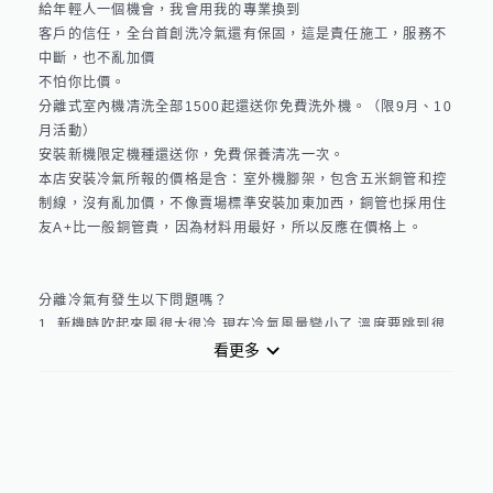
給年輕人一個機會，我會用我的專業換到

客戶的信任，全台首創洗冷氣還有保固，這是責任施工，服務不
中斷，也不亂加價

不怕你比價。

分離式室內機凊洗全部1500起還送你免費洗外機。（限9月、10
月活動）

安裝新機限定機種還送你，免費保養清冼一次。

本店安裝冷氣所報的價格是含：室外機腳架，包含五米銅管和控
制線，沒有亂加價，不像賣場標準安裝加東加西，銅管也採用住
友A+比一般銅管貴，因為材料用最好，所以反應在價格上。

分離冷氣有發生以下問題嗎？

1. 新機時吹起來風很大很冷 現在冷氣風量變小了 溫度要跳到很
低才會冷

看更多
2.*鼓風機*,*鰭片*灰塵太厚 這兩個會影響冷氣出風量 造成房間
要開很久才會冷 這樣很耗電唷

3.扇葉有黑點 出風口黑黑的 有臭酸霉味 •••

4.冷氣會滴水 集水盤可能卡髒污 出水口堵住了

有以上症狀就該保養嚕！
