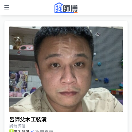
呂師父木工裝潢
尚無評價
歡迎來電
實名驗證