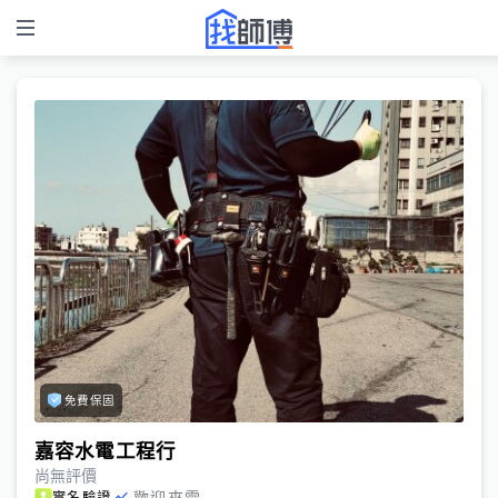
免費保固
嘉容水電工程行
尚無評價
歡迎來電
實名驗證