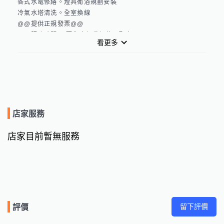
各式水電修繕。燈具衛浴規劃安裝

冷氣水塔清洗。全室換線

@@提供正規發票@@

@@服務時間 只要你方便我們皆可配合@@

看更多
Line:boom030205 

FB搜尋🔍嘉容水電工程行
店家服務
店家目前暫無服務
留下評價
評價