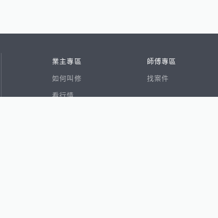
業主專區
師傅專區
如何叫修
找案件
看行情
好文章
在地專家
RSS索引
易網
香港8591寶物交易網
591租屋
591新建案
591售屋
591實價登錄