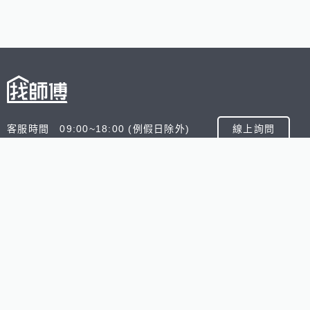
客服時間 09:00~18:00 (例假日除外)
線上詢問
客服信箱 service@945.com.tw
公司名稱 數字科技股份有限公司
追蹤我們
518熊班
518找好公司
小雞上工
台灣8591寶物交