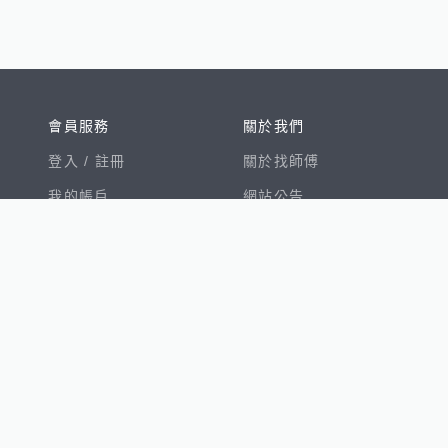
會員服務
關於我們
登入 /
註冊
關於找師傅
我的帳戶
網站公告
幫助中心
免責聲明
我有建議
服務條款
隱私權聲明
數字徵才
100室內設計
8891新車
8891購車菜單
8891中古車