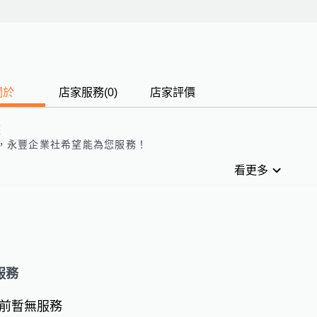
關於
店家服務
(
0
)
店家評價
歷
，
永豐企業社
希望能為您服務！
看更多
服務
前暫無服務