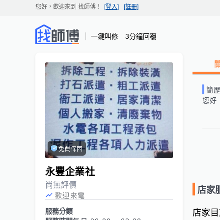
您好，歡迎來到
找師傅
！
[登入]
[註冊]
一鍵叫修 3分鐘回覆
簡
您好
免費保固
永豐企業社
尚無評價
店家
歡迎來電
服務分類
店家目