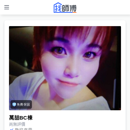
免費保固
萬喆BC棟
尚無評價
歡迎來電