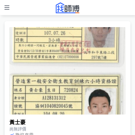
黃士豪
尚無評價
歡迎來電