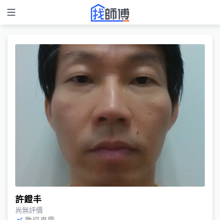
許鐙丰
尚無評價
歡迎來電