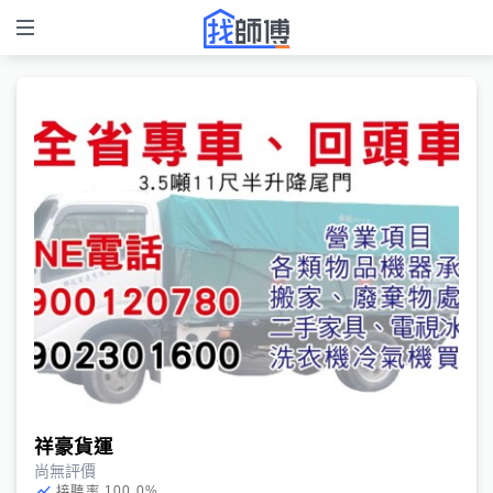
祥豪貨運
尚無評價
100.0
%
接聽率