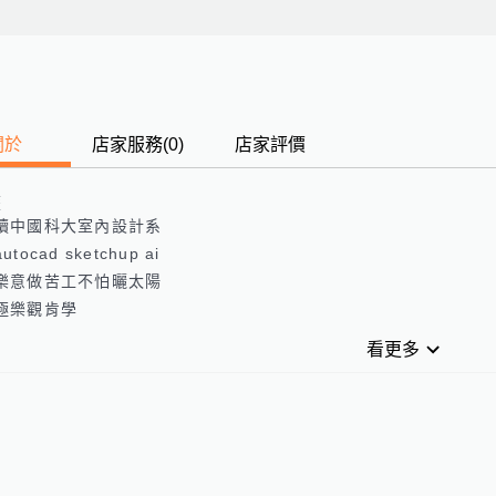
關於
店家服務
(
0
)
店家評價
歷
就讀中國科大室內設計系

utocad sketchup ai

很樂意做苦工不怕曬太陽

積極樂觀肯學
看更多