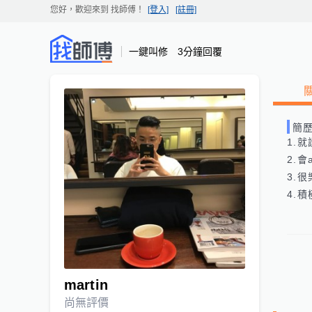
您好，歡迎來到
找師傅
！
[登入]
[註冊]
一鍵叫修 3分鐘回覆
簡
1.
2.會a
3.
4.
martin
尚無評價