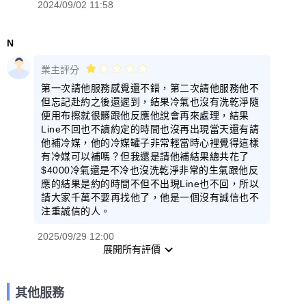
2024/09/02 11:58
N
業主評分
第一次請他服務感覺還不錯，第二次請他服務他不
但忘記赴約之後還遲到，結果冷氣也沒有洗乾淨隨
便用布擦就很髒跟他反應他說會再來處理，結果
Line不回也不讀約定的時間也沒再出現當天還有請
他補冷媒，他的冷媒罐子非常輕當時心裡覺得這樣
有冷媒可以補嗎？但我還是請他補結果總共花了
$4000冷氣還是不冷也沒洗乾淨非常的生氣跟他反
應的結果是約的時間不但不出現Line也不回，所以
請大家千萬不要再找他了，他是一個沒有誠信也不
注重誠信的人。
2025/09/29 12:00
展開所有評價
其他服務