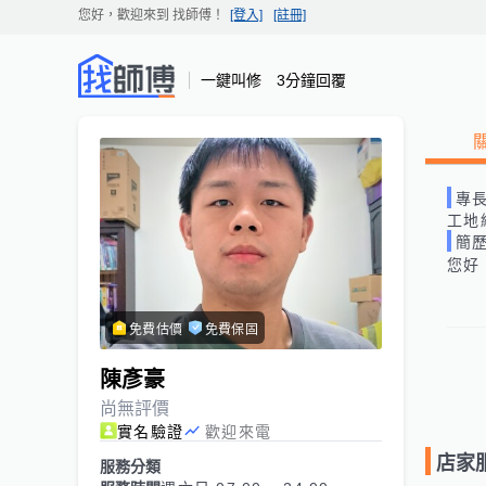
您好，歡迎來到
找師傅
！
[登入]
[註冊]
一鍵叫修 3分鐘回覆
專
工地
簡
您好
免費估價
免費保固
陳彥豪
尚無評價
實名驗證
歡迎來電
店家
服務分類