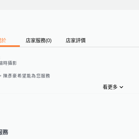
關於
店家服務
(
0
)
店家評價
長
縮時攝影
歷
，陳彥豪希望能為您服務
看更多
服務