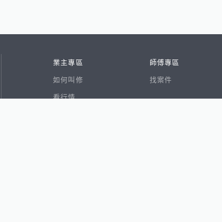
業主專區
師傅專區
如何叫修
找案件
看行情
好文章
在地專家
RSS索引
易網
香港8591寶物交易網
591租屋
591新建案
591售屋
591實價登錄