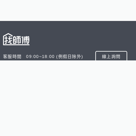
客服時間 09:00~18:00 (例假日除外)
線上詢問
客服信箱 service@945.com.tw
公司名稱 數字科技股份有限公司
追蹤我們
518熊班
518找好公司
小雞上工
台灣8591寶物交