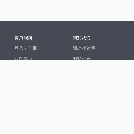
會員服務
關於我們
登入 /
註冊
關於找師傅
我的帳戶
網站公告
幫助中心
免責聲明
我有建議
服務條款
隱私權聲明
數字徵才
100室內設計
8891新車
8891購車菜單
8891中古車