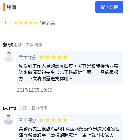
留下評價
評價
5.0
2
則評論
賴*瑜
服務：
室內清潔
業主評分
感受到工作人員的認真態度，尤其是和我接洽並帶
隊來做清潔的先生（忘了確認姓什麼），真的很努
力。下次清潔還是找你哦。
2017/12/05 19:39
bot**3 .
服務：
室內清潔
業主評分
業務黃先生很熱心說明 清潔阿姨動作迅速又確實把
滿間粉塵的房子清掃的超乾淨！馬上就可搬家入