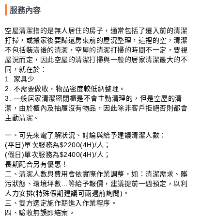
服務內容
空屋清潔指的是無人居住的房子，通常包括了遷入前的清潔
打掃，或搬家後要歸還房東前的屋況整理，這裡的空，清潔
不包括裝潢後的清潔，空屋的清潔打掃的時間不一定，要視
屋況而定，因此空屋的清潔打掃與一般的居家清潔最大的不
同，就在於：

1. 家具少

2. 不需要做收，物品密度較低納整理。

3. 一般居家清潔密閉櫃是不會主動清理的，但是空屋的清
潔，由於櫃內及抽屜沒有物品，因此除非客戶拒絕否則都會
主動清潔。

一、可先來電了解狀況、討論與給予建議清潔人數：

(平日)單次服務為$2200(4H)/人；

(假日)單次服務為$2400(4H)/人；

長期配合另有優惠！

二、清潔人數與費用會依實際作業調整，如：清潔需求、髒
污狀態、環境坪數…等給予報價，建議提前一週預定，以利
人力安排(特殊假期建議可兩週前詢問)。

三、雙方選定施作期進入作業程序。

四、驗收無誤即結案。
