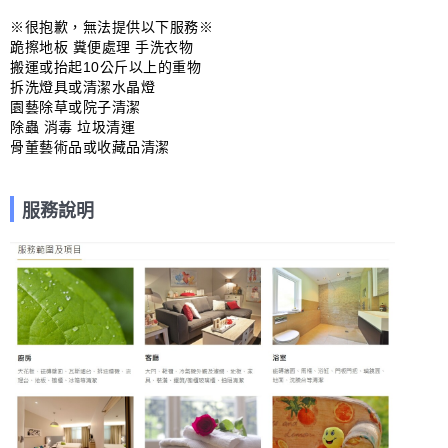
※很抱歉，無法提供以下服務※

跪擦地板 糞便處理 手洗衣物

搬運或抬起10公斤以上的重物

拆洗燈具或清潔水晶燈

園藝除草或院子清潔

除蟲 消毒 垃圾清運

骨董藝術品或收藏品清潔
服務說明