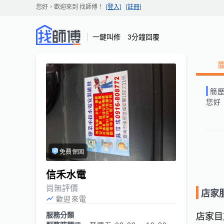
您好，歡迎來到
找師傅
！
[登入]
[註冊]
一鍵叫修 3分鐘回覆
簡
您好
免費保固
信禾水電
尚無評價
店家
歡迎來電
服務分類
店家目