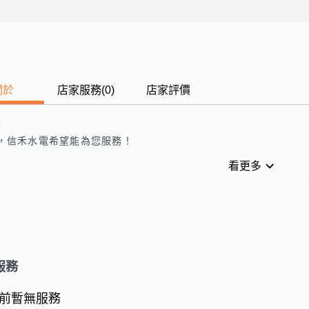
關於
店家服務
(
0
)
店家評價
歷
，
信禾水電
希望能為您服務！
看更多
服務
前暫無服務