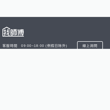
客服時間 09:00~18:00 (例假日除外)
線上詢問
客服信箱 service@945.com.tw
公司名稱 數字科技股份有限公司
追蹤我們
518熊班
518找好公司
小雞上工
台灣8591寶物交