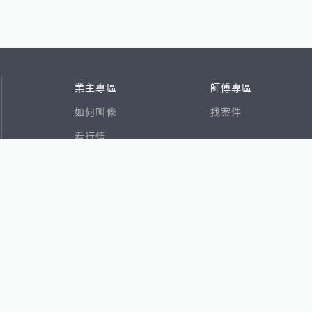
業主專區
師傅專區
如何叫修
找案件
看行情
好文章
在地專家
RSS索引
易網
香港8591寶物交易網
591租屋
591新建案
591售屋
591實價登錄