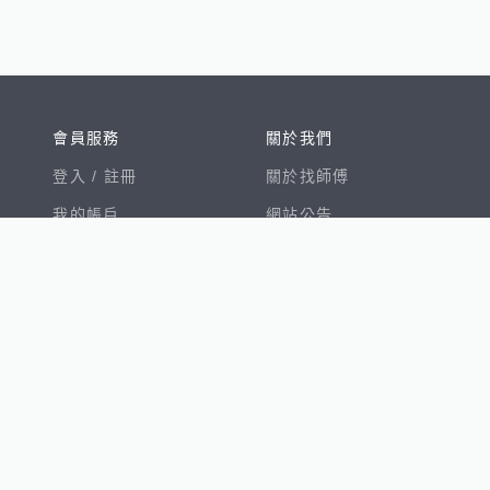
會員服務
關於我們
登入 /
註冊
關於找師傅
我的帳戶
網站公告
幫助中心
免責聲明
我有建議
服務條款
隱私權聲明
數字徵才
100室內設計
8891新車
8891購車菜單
8891中古車