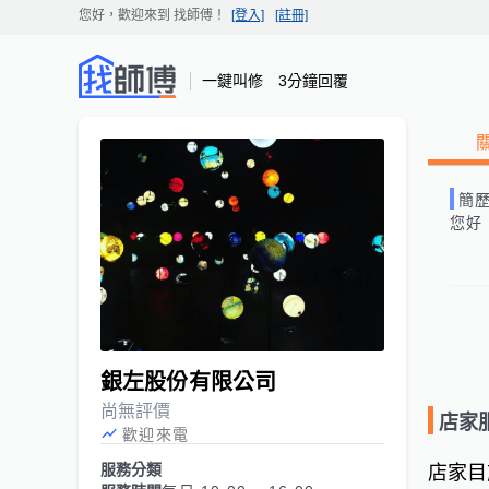
您好，歡迎來到
找師傅
！
[登入]
[註冊]
一鍵叫修 3分鐘回覆
簡
您好
銀左股份有限公司
尚無評價
店家
歡迎來電
服務分類
店家目