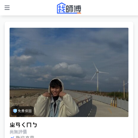
免費保固
ㄓㄢㄑㄇㄅ
尚無評價
歡迎來電