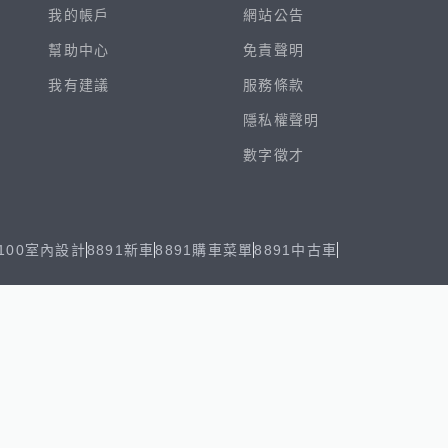
我的帳戶
網站公告
幫助中心
免責聲明
我有建議
服務條款
隱私權聲明
數字徵才
100室內設計
8891新車
8891購車菜單
8891中古車
鄧白氏
ESG永續標章