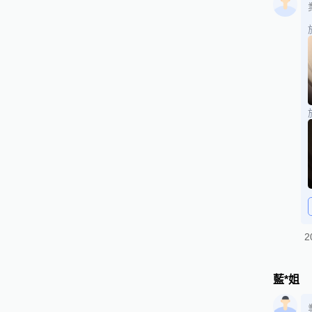
2
藍*姐