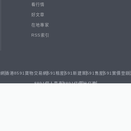
看行情
好文章
在地專家
RSS索引
易網
香港8591寶物交易網
591租屋
591新建案
591售屋
591實價登錄
8891個人賣車
8891估價
出任務
ghts reserved