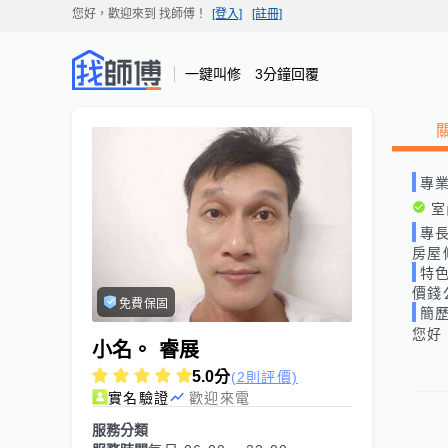
您好，歡迎來到
找師傅
！
[登入]
[註冊]
一鍵叫修 3分鐘回覆
專
室
專
房屋
特
價錢
免費保固
簡
您好
小名。 睿展
5.0
分
(2則評價)
實名驗證
歡迎來電
服務分類