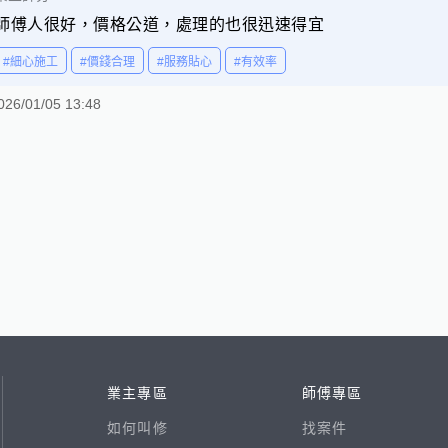
師傅人很好，價格公道，處理的也很迅速得宜
#細心施工
#價錢合理
#服務貼心
#有效率
026/01/05 13:48
業主專區
師傅專區
如何叫修
找案件