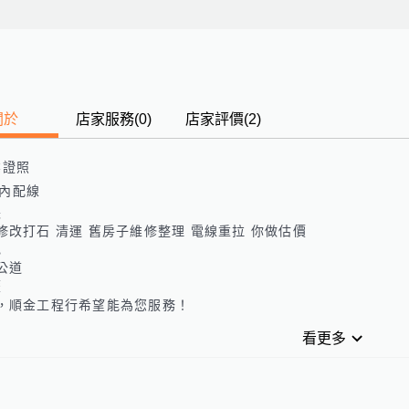
關於
店家服務
(
0
)
店家評價
(2)
業證照
內配線
長
修改打石 清運 舊房子維修整理 電線重拉 你做估價
色
公道
歷
，順金工程行希望能為您服務！
看更多