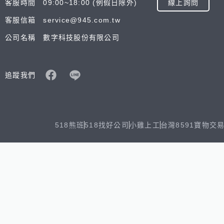
客服時間 09:00~18:00 (例假日除外)
線上詢問
客服信箱 service@945.com.tw
公司名稱 數字科技股份有限公司
追蹤我們
518熊班
518找好公司
小雞上工
台灣8591寶物交
Copyright © 2025 by Addcn Technology Co., Ltd. All Ri