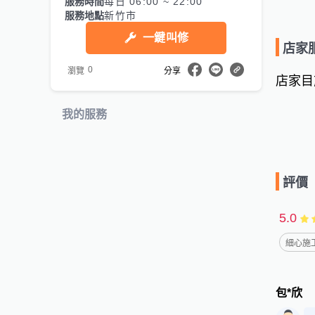
服務時間
每日 06:00 ~ 22:00
服務地點
新竹市
一鍵叫修
店家
0
瀏覽
分享
店家目
我的服務
評價
5.0
細心施工
包*欣