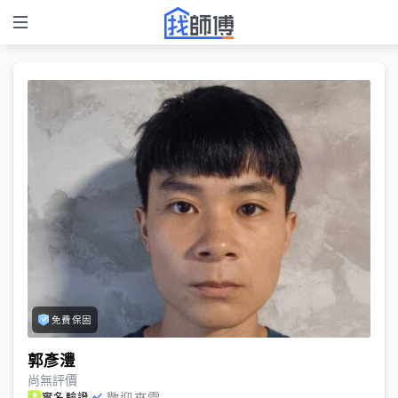
免費保固
郭彥澧
尚無評價
歡迎來電
實名驗證