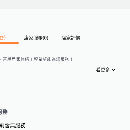
關於
店家服務
(
0
)
店家評價
歷
，
富晟居家修繕工程
希望能為您服務！
看更多
服務
前暫無服務