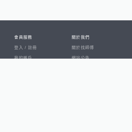
會員服務
關於我們
登入 /
註冊
關於找師傅
我的帳戶
網站公告
幫助中心
免責聲明
我有建議
服務條款
隱私權聲明
數字徵才
100室內設計
8891新車
8891購車菜單
8891中古車