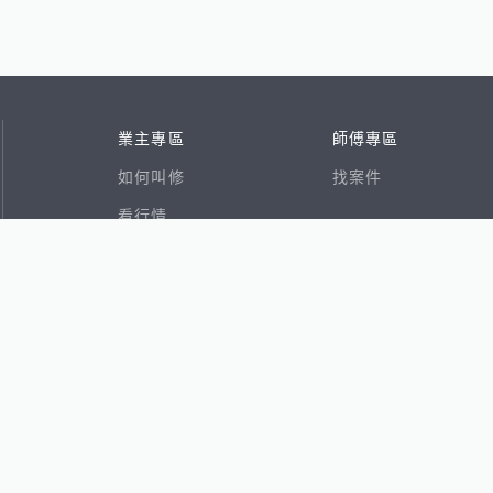
業主專區
師傅專區
如何叫修
找案件
看行情
好文章
在地專家
RSS索引
易網
香港8591寶物交易網
591租屋
591新建案
591售屋
591實價登錄