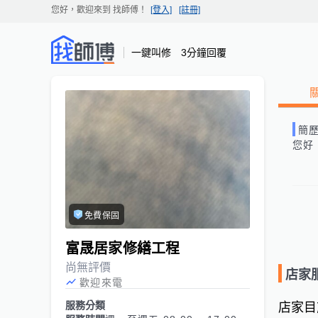
您好，歡迎來到
找師傅
！
[登入]
[註冊]
一鍵叫修 3分鐘回覆
簡
您好
免費保固
富晟居家修繕工程
尚無評價
店家
歡迎來電
服務分類
店家目