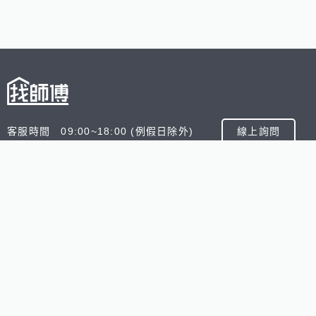
客服時間 09:00~18:00 (例假日除外)
線上詢問
客服信箱 service@945.com.tw
公司名稱 數字科技股份有限公司
追蹤我們
518熊班
518找好公司
小雞上工
台灣8591寶物交