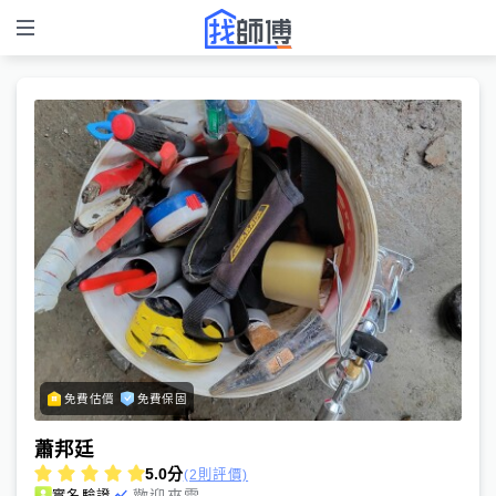
免費估價
免費保固
蕭邦廷
5.0
分
(2則評價)
歡迎來電
實名驗證