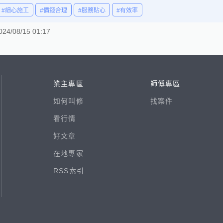
#細心施工
#價錢合理
#服務貼心
#有效率
024/08/15 01:17
業主專區
師傅專區
如何叫修
找案件
看行情
好文章
在地專家
RSS索引