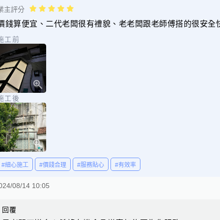
業主評分
價錢算便宜、二代老闆很有禮貌、老老闆跟老師傅搭的很安全
施工前
施工後
#細心施工
#價錢合理
#服務貼心
#有效率
024/08/14 10:05
回覆