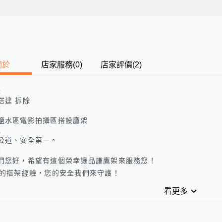
關於
店家服務
(
0
)
店家評價
(2)
長
搭建 拆除
歷
鹽水區電影拍攝區搭設鷹架
色
公道、安全第一。
歷
們您好，希望有這個榮幸讓品謙鷹架來服務您！

年的搭架經驗，您的安全我們來守護！
看更多