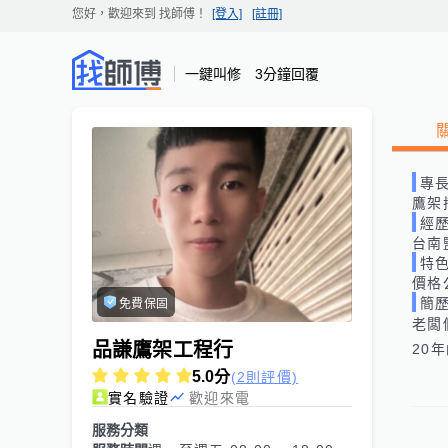
您好，歡迎來到
找師傅
！
[登入]
[註冊]
一鍵叫修 3分鐘回覆
專
鷹架
經
台南
特
價格
簡
免費保固
老闆
品謙鷹架工程行
20
5.0
分
(2則評價)
實名驗證
歡迎來電
服務分類