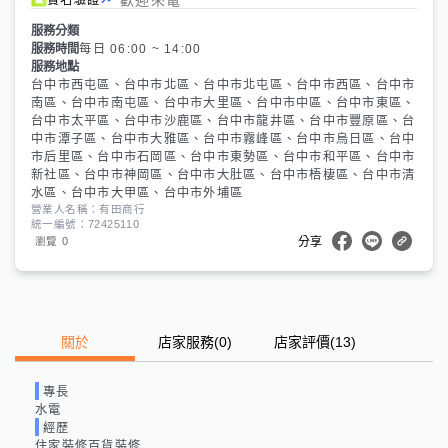
服務分類
服務時間
每日 06:00 ~ 14:00
服務地點
台中市西屯區、台中市北區、台中市北屯區、台中市西區、台中市
南區、台中市南屯區、台中市大里區、台中市中區、台中市東區、
台中市太平區、台中市沙鹿區、台中市龍井區、台中市豐原區、台
中市潭子區、台中市大雅區、台中市霧峰區、台中市烏日區、台中
市后里區、台中市石岡區、台中市東勢區、台中市和平區、台中市
新社區、台中市神岡區、台中市大肚區、台中市梧棲區、台中市清
水區、台中市大甲區、台中市外埔區
營業人名稱：有田商行
統一編號：72425110
0
瀏覽
分享
關於
店家服務
(
0
)
店家評價
(13)
專長
水電
經歷
住家裝修百貨裝修