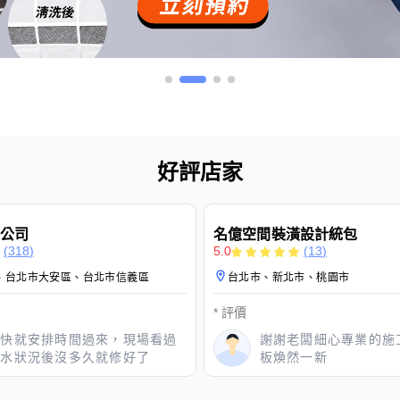
好評店家
免費保固
安心保證
免費估價
免費保固
公司
名億空間裝潢設計統包
(
318
)
5.0
(
13
)
、台北市大安區、台北市信義區
台北市、新北市、桃園市
*
評價
很快就安排時間過來，現場看過
謝謝老闆細心專業的施
漏水狀況後沒多久就修好了
板煥然一新