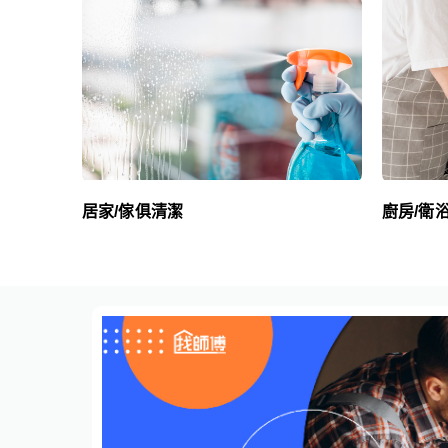
廚房/衛
居家/傢俱清潔