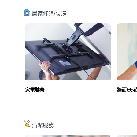
居家修繕/裝潢
家電裝修
牆面/天
清潔服務