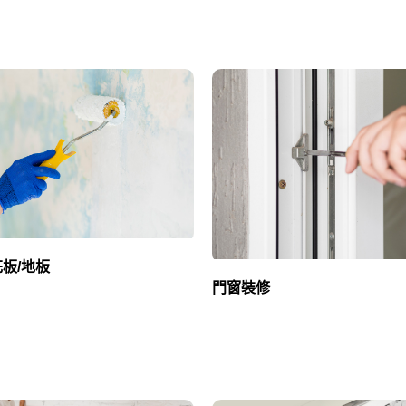
花板/地板
門窗裝修