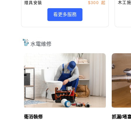
木工
燈具安裝
$300
看更多服務
水電維修
衛浴裝修
抓漏/堵