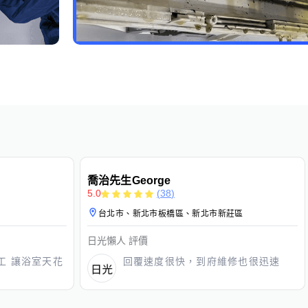
免費估價
免費保固
喬治先生George
5.0
(
38
)
台北市、新北市板橋區、新北市新莊區
日光懶人
評價
工 讓浴室天花
回覆速度很快，到府維修也很迅速