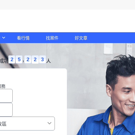
務
看行情
找案件
好文章
2
5
,
2
2
3
成功
人
服務