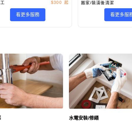
施工
$300
搬家/裝潢後清潔
看更多服務
看更多服
塞
水電安裝/修繕