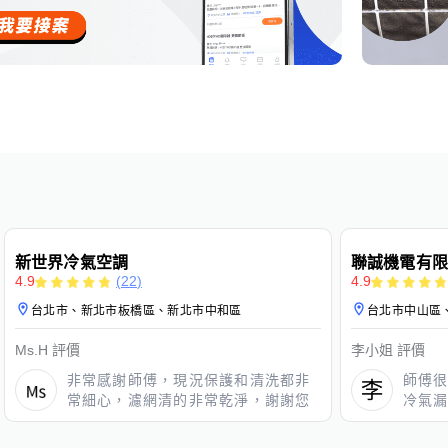
免費估價
免費保固
免費估價
新世界冷氣空調
聯誠機電有限
4.9
(
22
)
4.9
台北市、新北市板橋區、新北市中和區
台北市中山區
Ms.H
評價
李小姐
評價
非常感謝師傅，現況保護和清洗都非
師傅
常細心，濾網清的非常乾淨，謝謝您
冷氣
🙏