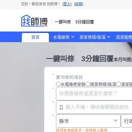
您好，歡迎來到
找師傅
！
[登入]
[註冊]
一鍵叫修 3分鐘回覆
首頁
水電維修
居家修繕/裝潢
清潔服
一鍵叫修 3分鐘回覆
本月叫修
要叫修的項目
水電維修安裝
居家修繕/裝潢
清潔
師傅會根據需求，即時線上報價