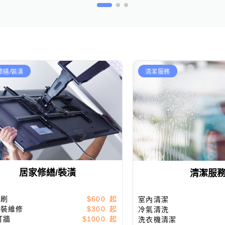
修繕/裝潢
清潔服務
居家修繕/裝潢
清潔服
粉刷
$600
室內清潔
安裝維修
$300
冷氣清洗
打牆
$1000
洗衣機清潔