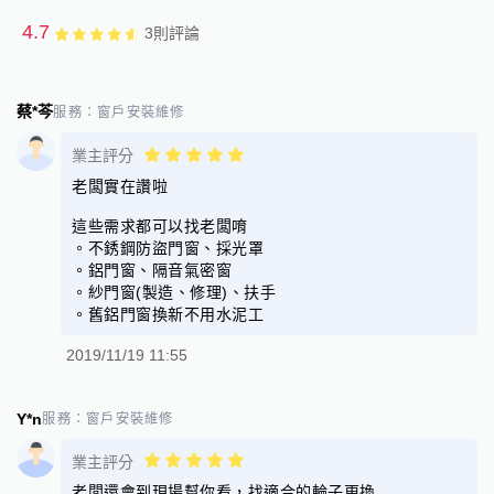
4.7
3
則評論
蔡*芩
服務：
窗戶安裝維修
業主評分
老闆實在讚啦
這些需求都可以找老闆唷
。不銹鋼防盜門窗、採光罩
。鋁門窗、隔音氣密窗
。紗門窗(製造、修理)、扶手
。舊鋁門窗換新不用水泥工
2019/11/19 11:55
Y*n
服務：
窗戶安裝維修
業主評分
老闆還會到現場幫你看，找適合的輪子更換