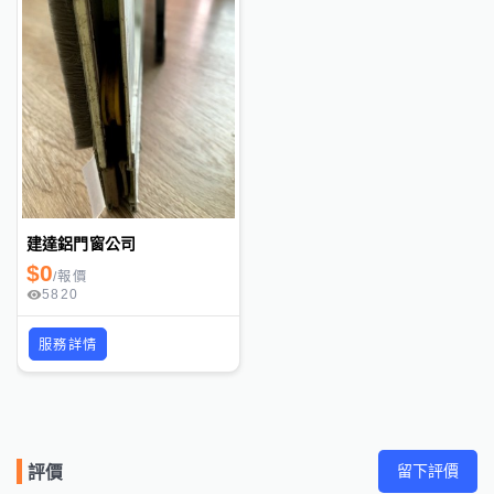
建達鋁門窗公司
$
0
/
報價
5820
服務詳情
留下評價
評價