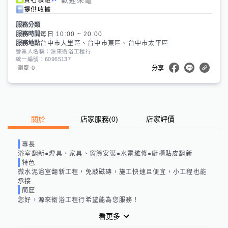
提供收據
服務分類
服務時間
每日 10:00 ~ 20:00
服務地點
台中市大里區、台中市東區、台中市太平區
營業人名稱：源來衛浴工程行
統一編號：60965137
0
瀏覽
分享
關於
店家服務
(
0
)
店家評價
專長
浴室翻新●燈具、家具、窗簾安裝●水電維修●廚櫃貼皮翻新
特色
微水泥浴室翻新工程，免敲磁磚，施工快速且便宜，小工程也能
承接
簡歷
您好，源來衛浴工程行希望能為您服務！
看更多