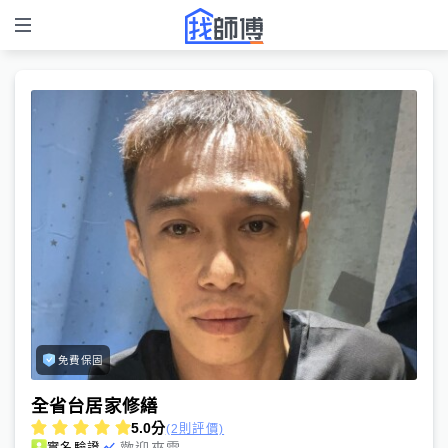
免費保固
全省台居家修繕
5.0
分
(2則評價)
歡迎來電
實名驗證