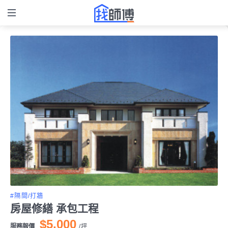
#隔間/打牆
房屋修繕 承包工程
$5,000
服務報價
/
坪