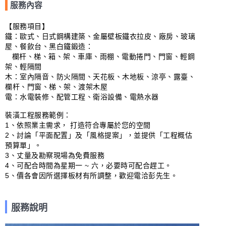
服務內容
【服務項目】

鐵：歐式、日式鋼構建築、金屬壁板鐵衣拉皮、廠房、玻璃
屋、餐飲台、黑白鐵鍛造：

   欄杆、梯、箱、架、車庫、雨棚、電動捲門、門窗、輕鋼
架、輕隔間

木：室內隔音、防火隔間、天花板、木地板、涼亭、露臺、
欄杆、門窗、梯、架、渡架木屋

電：水電裝修、配管工程、衛浴設備、電熱水器

裝潢工程服務範例：

1、依照業主需求， 打造符合專屬於您的空間

2、討論「平面配置」及「風格提案」，並提供「工程概估
預算單」。

3、丈量及勘察現場為免費服務

4、可配合時間為星期一 ~ 六，必要時可配合趕工。

5、價各會因所選擇板材有所調整，歡迎電洽彭先生。
服務說明