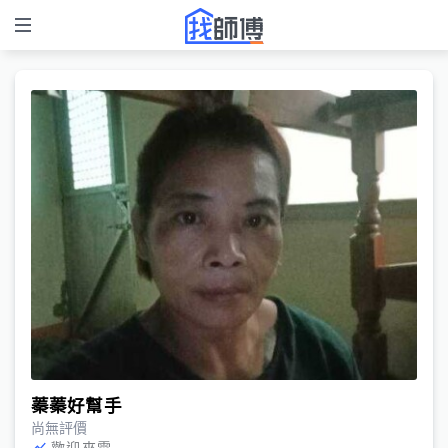
蓁蓁好幫手
尚無評價
歡迎來電