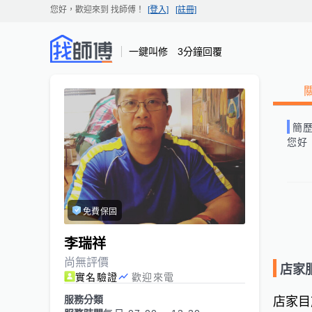
您好，歡迎來到
找師傅
！
[登入]
[註冊]
一鍵叫修 3分鐘回覆
簡
您好
免費保固
李瑞祥
尚無評價
店家
實名驗證
歡迎來電
服務分類
店家目