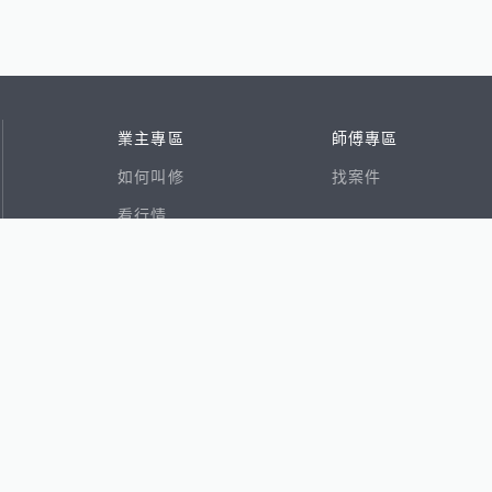
業主專區
師傅專區
如何叫修
找案件
看行情
好文章
在地專家
RSS索引
易網
香港8591寶物交易網
591租屋
591新建案
591售屋
591實價登錄