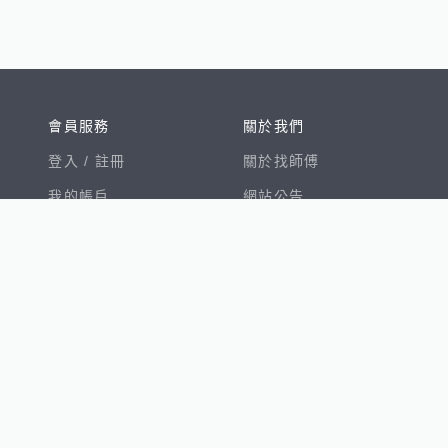
會員服務
關於我們
登入 /
註冊
關於找師傅
我的帳戶
網站公告
幫助中心
免責聲明
我有建議
服務條款
隱私權聲明
數字徵才
100室內設計
8891新車
8891購車菜單
8891中古車