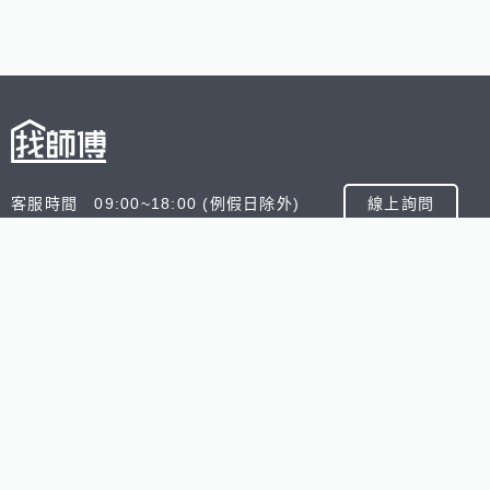
客服時間 09:00~18:00 (例假日除外)
線上詢問
客服信箱 service@945.com.tw
公司名稱 數字科技股份有限公司
追蹤我們
518熊班
518找好公司
小雞上工
台灣8591寶物交