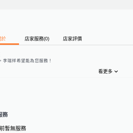
關於
店家服務
(
0
)
店家評價
歷
，
李瑞祥
希望能為您服務！
看更多
服務
前暫無服務