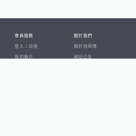
會員服務
關於我們
登入 /
註冊
關於找師傅
我的帳戶
網站公告
幫助中心
免責聲明
我有建議
服務條款
隱私權聲明
數字徵才
100室內設計
8891新車
8891購車菜單
8891中古車