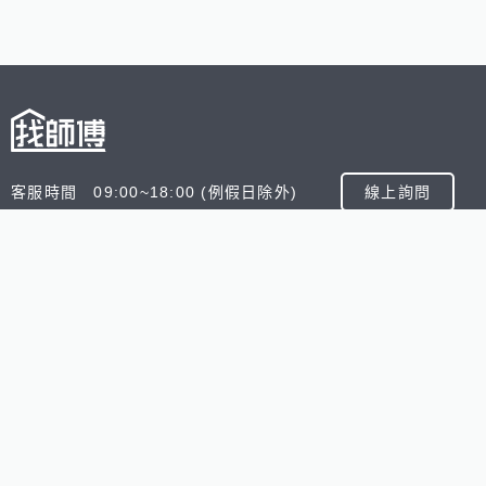
客服時間 09:00~18:00 (例假日除外)
線上詢問
客服信箱 service@945.com.tw
公司名稱 數字科技股份有限公司
追蹤我們
518熊班
518找好公司
小雞上工
台灣8591寶物交