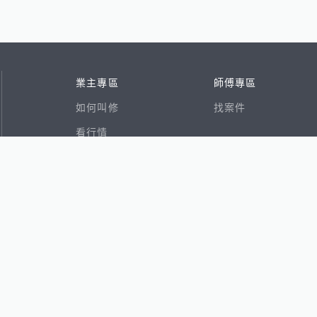
業主專區
師傅專區
如何叫修
找案件
看行情
好文章
在地專家
RSS索引
易網
香港8591寶物交易網
591租屋
591新建案
591售屋
591實價登錄