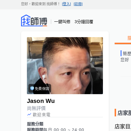
您好，歡迎來到
找師傅
！
[登入]
[註冊]
一鍵叫修 3分鐘回覆
簡
您好
免費保固
Jason Wu
尚無評價
店家
歡迎來電
服務分類
店家目
服務時間
每日 00:00 ~ 24:00