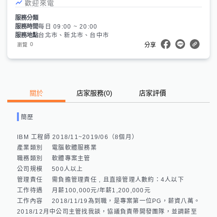
歡迎來電
服務分類
服務時間
每日 09:00 ~ 20:00
服務地點
台北市、新北市、台中市
0
瀏覽
分享
關於
店家服務
(
0
)
店家評價
簡歷
IBM 工程師 2018/11~2019/06（8個月）

產業類別	電腦軟體服務業

職務類別	軟體專案主管

公司規模	500人以上

管理責任	需負擔管理責任 , 且直接管理人數約：4人以下

工作待遇	月薪100,000元/年薪1,200,000元

工作內容	2018/11/19為到職，是專案第一位PG，薪資八萬。

2018/12月中公司主管找我談，協議負責帶開發團隊，並調薪至