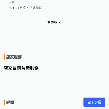
十萬。

2019/1月底，正式調薪

2018/11~2019/02：與玉山協調專案開發架構，測試套件，並
看更多
制定開發方式

2019/02~2019/06：進入開發，雙週Demo並交付一次，直至
合約結束

博裕科技 工程師 2017/08~2018/10（1年3個月）

產業類別	電腦軟體服務業

職務類別	軟體設計工程師

公司規模	100~500人

店家服務
工作內容	獨立 開發 / 維護 / OnCall 營收千億的MVC後台系
統。

店家目前暫無服務
系統中包含權限管理、多國語系等細節需注意。

工作中需經常與各部門合作，提供API、系統邏輯，另一面需與
PM談需求，若是有不合理地方甚至得陪著PM跨部門溝通，協調
其他RD部門的開發方式，已達成最終成果。

在此職位擔任至今

★運維部門的主任經常多次表達，後台系統自從我接手後，許多
留下評價
評價
問題得到有效的改善。
