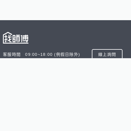
客服時間 09:00~18:00 (例假日除外)
線上詢問
客服信箱 service@945.com.tw
公司名稱 數字科技股份有限公司
追蹤我們
518熊班
518找好公司
小雞上工
台灣8591寶物交