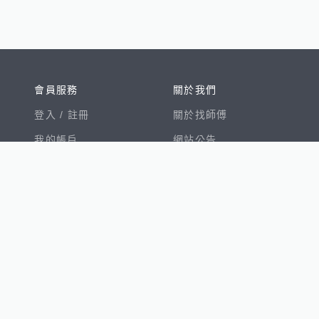
會員服務
關於我們
登入 /
註冊
關於找師傅
我的帳戶
網站公告
幫助中心
免責聲明
我有建議
服務條款
隱私權聲明
數字徵才
100室內設計
8891新車
8891購車菜單
8891中古車