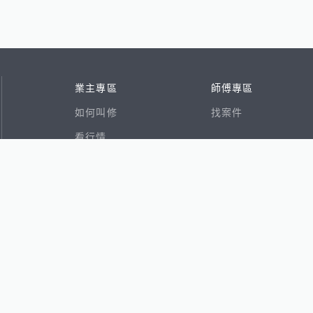
業主專區
師傅專區
如何叫修
找案件
看行情
好文章
在地專家
RSS索引
易網
香港8591寶物交易網
591租屋
591新建案
591售屋
591實價登錄