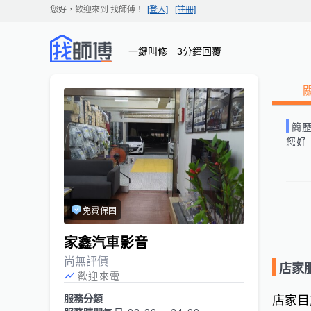
您好，歡迎來到
找師傅
！
[登入]
[註冊]
一鍵叫修 3分鐘回覆
簡
您好
免費保固
家鑫汽車影音
尚無評價
店家
歡迎來電
服務分類
店家目