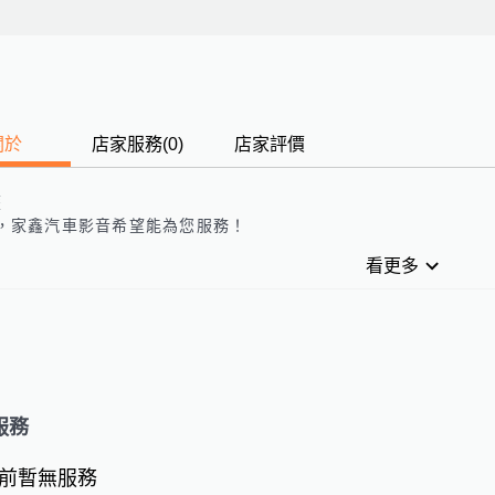
關於
店家服務
(
0
)
店家評價
歷
，
家鑫汽車影音
希望能為您服務！
看更多
服務
前暫無服務