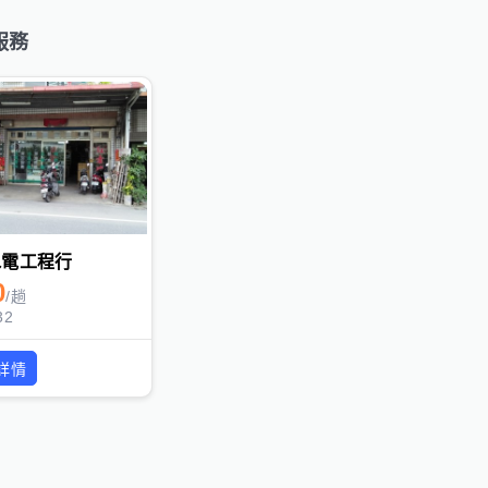
服務
水電工程行
0
/
趟
32
詳情