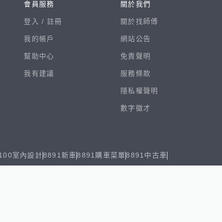
會員服務
關於我們
登入 /
註冊
關於找師傅
我的帳戶
網站公告
幫助中心
免責聲明
我有建議
服務條款
隱私權聲明
數字徵才
100室內設計
8891新車
8891購車菜單
8891中古車
鄧白氏
ESG永續標章