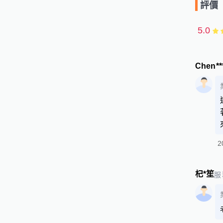
評價
5.0
Chen**
2
杞*笙
服