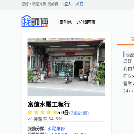
您好，歡迎來到
找師傅
！
[登入]
[註冊]
一鍵叫修 3分鐘回覆
簡
您好
我們
在Goo
營業
富億水電工程行
5.0
分
(3則評價)
54.5
%
接聽率
服務分類
#水電維修