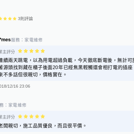
3
則評論
*mes
服務：
家電維修
業主評分
連續兩天跳電，以為用電超過負載，今天徹底斷電後，無計可
著源頭找到藏在櫃子後面20年已經焦黑輕觸還會相打電的插
來不多話但很親切，價格實在。
018/12/16 23:06
務：
家電維修
業主評分
老闆親切，施工品質優良，而且很平價。