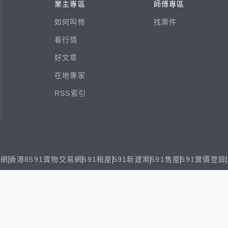
業主專區
師傅專區
如何叫修
找案件
看行情
好文章
在地專家
RSS索引
易網
香港8591寶物交易網
591租屋
591新建案
591售屋
591實價登錄
8891個人賣車
8891估價
出任務
ghts reserved