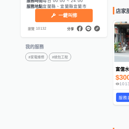
服務時間
每日 00:00 ~ 24:00
服務地點
宜蘭縣、宜蘭縣宜蘭市
店家
一鍵叫修
10132
瀏覽
分享
我的服務
#
家電維修
#
統包工程
富億
$
30
101
服務