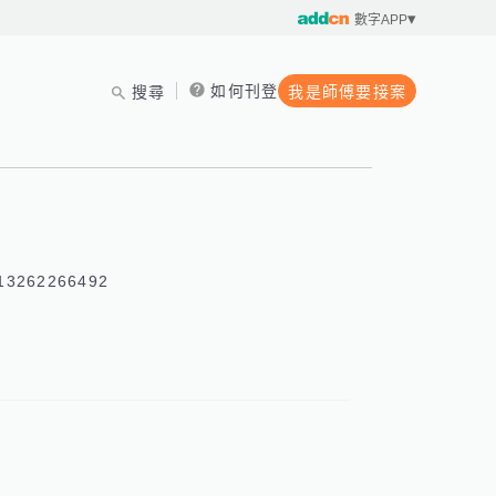
數字APP
如何刊登
搜尋
我是師傅要接案
3262266492 
