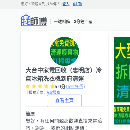
您好，歡迎來到
找師傅
！
[登入]
[註冊]
一鍵叫修 3分鐘回覆
大台中家電回收（忠明店）冷
氣冰箱洗衣機到府清運
5.0
分
(
5
則評價)
｜服務分類
#清潔服務
查看主頁
簡歷
您好，有任何問題都歡迎直接來電洽
詢，謝謝！ 我們的網站連結：