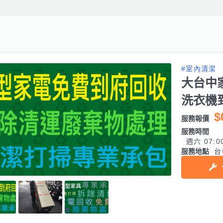
#室內清潔
大台中
洗衣機
$
服務報價
服務時間
週六 07:0
服務地點
台