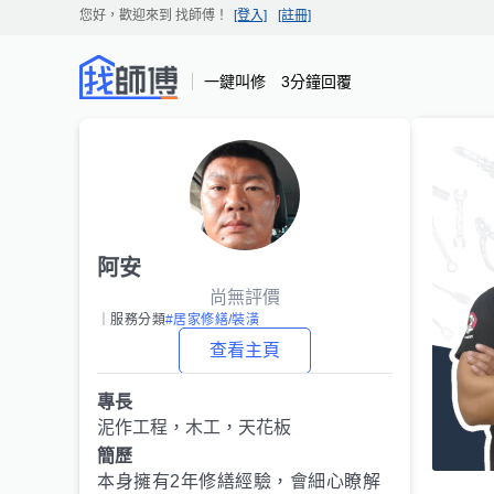
您好，歡迎來到
找師傅
！
[登入]
[註冊]
一鍵叫修 3分鐘回覆
阿安
尚無評價
｜服務分類
#居家修繕/裝潢
查看主頁
專長
泥作工程，木工，天花板
簡歷
本身擁有2年修繕經驗，會細心瞭解