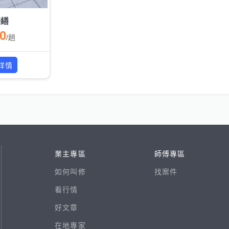
修繕
00
/
趟
詳情
業主專區
師傅專區
如何叫修
找案件
看行情
好文章
在地專家