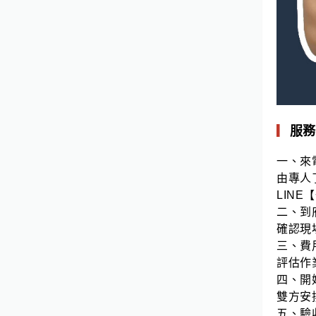
▎
服務
一、來
由專人
LINE
二、到
確認現
三、費
評估作
四、開
雙方安
五、驗