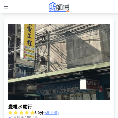
豐權水電行
5.0
分
(5則評價)
100.0
%
接聽率