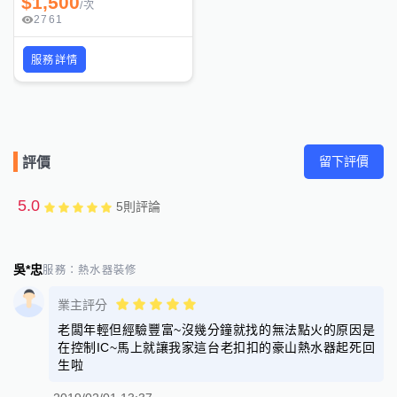
$
1,500
/
次
2761
服務詳情
留下評價
評價
5.0
5
則評論
吳*忠
服務：
熱水器裝修
業主評分
老闆年輕但經驗豐富~沒幾分鐘就找的無法點火的原因是
在控制IC~馬上就讓我家這台老扣扣的豪山熱水器起死回
生啦