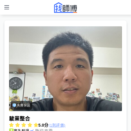
免費保固
駿業整合
5.0
分
(1則評價)
歡迎來電
實名驗證